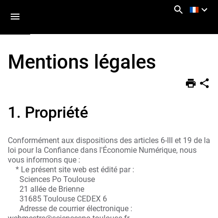
Aller
Navigation
Accès
Connexion
au
directs
contenu
Mentions légales
Vous
Accueil
êtes
ici :
Mentions
légales
1. Propriété
Conformément aux
dispositions
des articles 6-III et 19 de la
loi pour la Confiance dans l'Économie Numérique, nous
vous informons que :
* Le présent site web est édité par :
Sciences Po Toulouse
21 allée de Brienne
31685 Toulouse CEDEX 6
Adresse de courrier électronique :