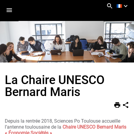
Aller
Navigation
Accès
Connexion
au
directs
contenu
La Chaire UNESCO
Vous
Accueil
êtes
ici :
Recherche
Bernard Maris
La
Chaire
UNESCO
Bernard
Maris
Depuis la rentrée 2018, Sciences Po Toulouse accueille
l’antenne toulousaine de la
Chaire UNESCO Bernard Maris
« Économie Sociétés »
.