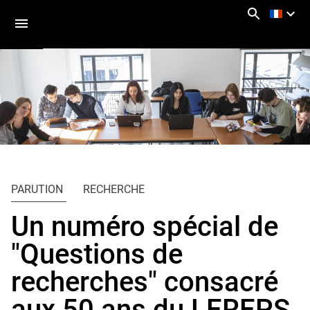
Aller
Navigation
Accès
Connexion
au
directs
contenu
Vous
Accueil
êtes
PARUTION
RECHERCHE
ici :
Recherche
Un numéro spécial de
"Questions de
recherches" consacré
aux 50 ans du LEREPS