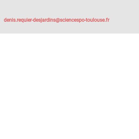
denis.requier-desjardins@sciencespo-toulouse.fr