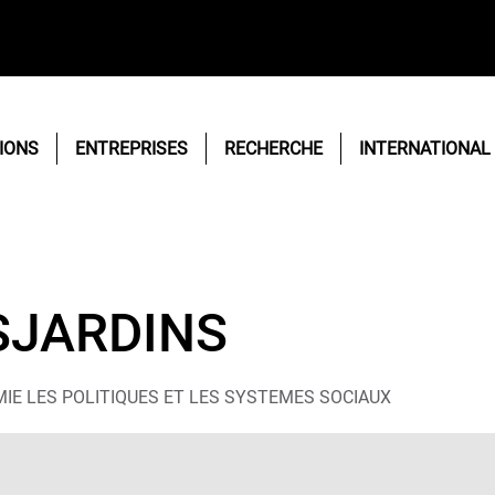
Aller
Navigation
Accès
Connexion
au
directs
contenu
IONS
ENTREPRISES
RECHERCHE
INTERNATIONAL
SJARDINS
IE LES POLITIQUES ET LES SYSTEMES SOCIAUX