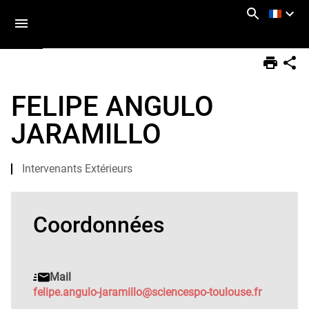
Aller
Navigation
Accès
Connexion
au
directs
contenu
Vous
Accueil
êtes
FELIPE ANGULO
ici :
Annuaire
JARAMILLO
Intervenants Extérieurs
Coordonnées
Mail
felipe.angulo-jaramillo@sciencespo-toulouse.fr