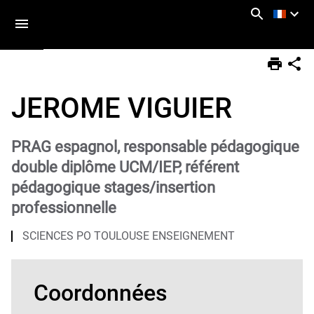
Aller
Navigation
Accès
Connexion
au
directs
contenu
Vous
Accueil
êtes
JEROME VIGUIER
ici :
Annuaire
PRAG espagnol, responsable pédagogique
double diplôme UCM/IEP, référent
pédagogique stages/insertion
professionnelle
SCIENCES PO TOULOUSE ENSEIGNEMENT
Coordonnées