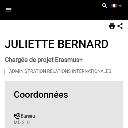
Aller
Navigation
Accès
Connexion
au
directs
contenu
Vous
Accueil
êtes
JULIETTE BERNARD
ici :
Annuaire
Chargée de projet Erasmus+
ADMINISTRATION RELATIONS INTERNATIONALES
Coordonnées
Bureau
MD 218