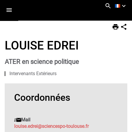
Aller
Navigation
Accès
Connexion
au
directs
contenu
Vous
Accueil
êtes
LOUISE EDREI
ici :
Annuaire
ATER en science politique
Intervenants Extérieurs
Coordonnées
Mail
louise.edrei@sciencespo-toulouse.fr