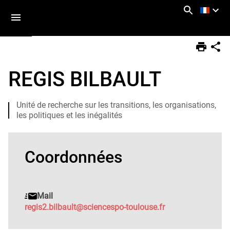
Aller
Navigation
Accès
Connexion
au
directs
contenu
Vous
Accueil
êtes
REGIS BILBAULT
ici :
Annuaire
Unité de recherche sur les transitions, les organisations,
les politiques et les inégalités
Coordonnées
Mail
regis2.bilbault@sciencespo-toulouse.fr