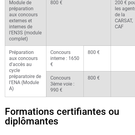
Module de
800 €
200 € po
préparation
les agent
aux concours
de la
externes et
CARSAT,
internes de
CAF
l’EN3S (module
complet)
Préparation
Concours
800 €
aux concours
interne : 1650
d'accès au
€
cycle
préparatoire de
Concours
800 €
l'ENA (Module
3ème voie :
A)
990 €
Formations certifiantes ou
diplômantes