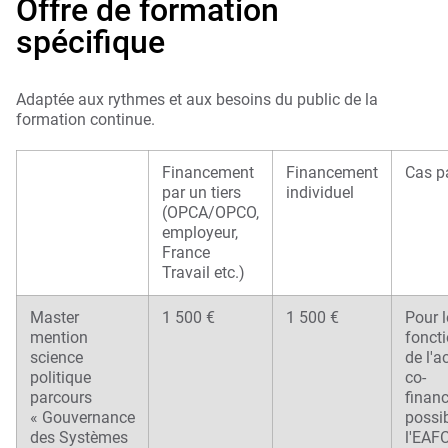
Offre de formation
spécifique
Adaptée aux rythmes et aux besoins du public de la
formation continue.
Financement
Financement
Cas pa
par un tiers
individuel
(OPCA/OPCO,
employeur,
France
Travail etc.)
Master
1 500 €
1 500 €
Pour l
mention
fonct
science
de l'a
politique
co-
parcours
finan
« Gouvernance
possib
des Systèmes
l'EAFC