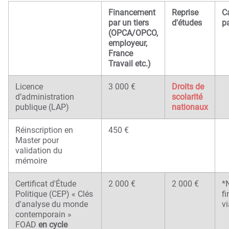
Financement
Reprise
C
par un tiers
d'études
pa
(OPCA/OPCO,
employeur,
France
Travail etc.)
Licence
3 000 €
Droits de
d’administration
scolarité
publique (LAP)
nationaux
Réinscription en
450 €
Master pour
validation du
mémoire
Certificat d'Étude
2 000 €
2 000 €
*
Politique (CEP) « Clés
f
d'analyse du monde
vi
contemporain »
FOAD
en cycle