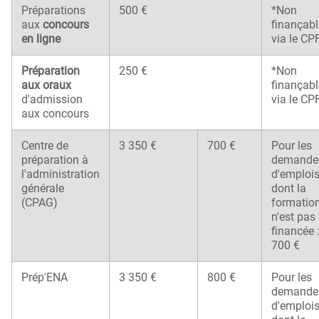
Préparations
500 €
*Non
aux
concours
finançabl
en ligne
via le CP
Préparation
250 €
*Non
aux oraux
finançabl
d'admission
via le CP
aux concours
Centre de
3 350 €
700 €
Pour les
préparation à
demande
l'administration
d'emploi
générale
dont la
(CPAG)
formatio
n'est pas
financée 
700 €
Prép'ENA
3 350 €
800 €
Pour les
demande
d'emploi