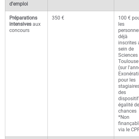
d'emploi
Préparations
350 €
100 € po
intensives
aux
les
concours
personne
déjà
inscrites
sein de
Sciences
Toulouse
(sur l'ann
Exonérat
pour les
stagiaire
des
dispositi
égalité d
chances
*Non
finançabl
via le C