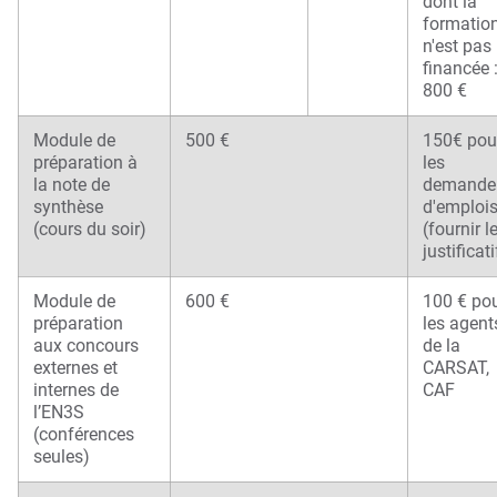
dont la
formatio
n'est pas
financée 
800 €
Module de
500 €
150€ pou
préparation à
les
la note de
demande
synthèse
d'emploi
(cours du soir)
(fournir l
justificati
Module de
600 €
100 € po
préparation
les agent
aux concours
de la
externes et
CARSAT,
internes de
CAF
l’EN3S
(conférences
seules)