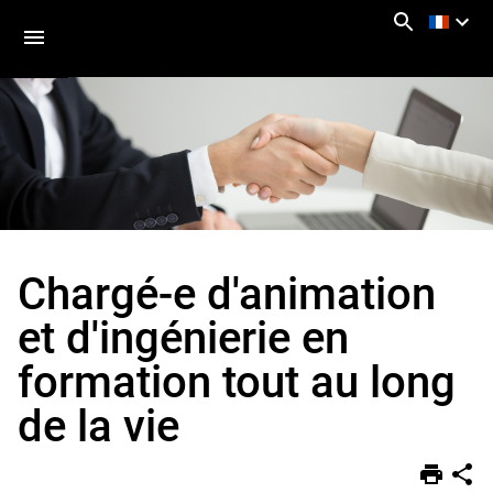
Aller
Navigation
Accès
Connexion
au
directs
contenu
Chargé-e d'animation
Vous
Accueil
êtes
ici :
L'école
et d'ingénierie en
Offres
formation tout au long
d'emploi
de la vie