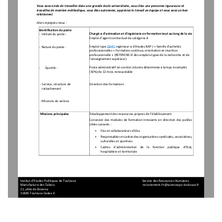
Vous avez envie de travailler dans une grande école
 universitaire, vous êtes une personne rigoureuse e
t 
travaillez de manière méthodique, vous êtes autonom
e, appréciez le travail en équipe et vous avez un b
on 
relationnel. 
Alors rejoignez-nous : 
Identification du poste 
Chargé-e d'animation et d'ingénierie en formation t
out au long de la vie 
-  Intitulé du poste :  
Emploi d’agent contractuel de catégorie A 
Emploi type 
J2A41
 ingénieur-e d’études BAP J « famille d'activités 
-  Nature du poste :  
professionnelles « Formation continue, orientation 
et insertion 
professionnelle » (REFERENS III des emplois-types d
e la recherche et de 
l’enseignement supérieur). 
Poste administratif en contrat à durée déterminée à
 temps incomplet 
-
Quotité : 
(50%) de 12 mois renouvelable 
-
Service, structure de
Direction des 
formations
rattachement 
-
Missions du service 
Développement des ressources propres de l’établisse
ment
Missions principales 
Concevoir  des modules  de  formation  innovants  en  dir
ection  des  publics 
cibles suivants : 
•
Elus et collaborateurs d’élus 
•
Responsables et cadres des organisations syndicales
, associatives, 
culturelles et sportives 
•
Cadres   d’administration   de   la   fonction   publique   d’E
tat, 
hospitalière et territoriale 
Institut d’Etudes Politiques de Toulouse           
                       Service des Ressources Humai
nes 
Manufacture des Tabacs                             
                                 recrutement.rh@sci
encespo-toulouse.fr 
21, allée de Brienne 
31885 Toulouse Cedex 6 