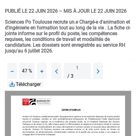
PUBLIÉ LE 22 JUIN 2026
–
MIS À JOUR LE 22 JUIN 2026
Sciences Po Toulouse recrute un.e Chargé-e d'animation et
d'ingénierie en formation tout au long de la vie . La fiche ci-
jointe informe sur le profil du poste, les compétences
requises, les conditions de travail et modalités de
candidature. Les dossiers sont enregistrés au service RH
jusqu'au 6 juillet 2026.
47 %
/
3
Télécharger
OFFRE D’EMPLOI 
Sciences Po Toulouse, établissement public d'enseig
nement supérieur et de recherche disposant de la pe
rsonnalité 
morale  et  juridique,  membre  en  tant  qu’Etablissemen
t-Composante  de  l’Etablissement  Public  Expérimental
Université  Toulouse  Capitole,  de  la  Conférence  des  G
randes  Ecoles,  de  la  Fondation  Nationale  des  Scienc
es 
Politiques et du réseau Sc Po, offre chaque année à 
1700 étudiants et stagiaires en formation initiale e
t continue 
une formation de interdisciplinaire de niveau intern
ational en sciences sociales en associant deux labo
ratoires de 
recherche.  Sciences  Po  Toulouse  promeut  une  politiq
ue  inclusive  et  de  lutte  contre  toutes  les  formes  de
discrimination, de démocratisation, d’amélioration 
continue de la qualité des services rendus à ses us
agers et 
s’engage dans la transition écologique. 