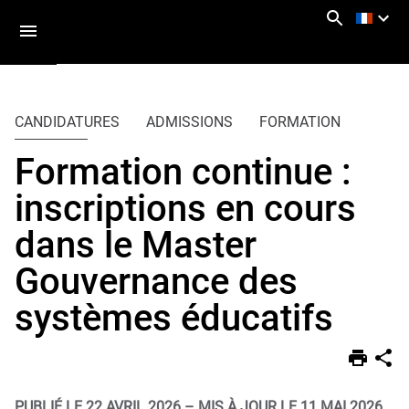
Aller
Navigation
Accès
Connexion
au
directs
contenu
Vous
Accueil
êtes
CANDIDATURES
ADMISSIONS
FORMATION
ici :
Actualités
Formation continue :
Actus
inscriptions en cours
dans le Master
Gouvernance des
systèmes éducatifs
PUBLIÉ LE 22 AVRIL 2026
–
MIS À JOUR LE 11 MAI 2026