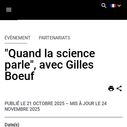
Aller
Navigation
Accès
Connexion
au
directs
contenu
Vous
Accueil
êtes
ÉVÈNEMENT
PARTENARIATS
ici :
Actualités
"Quand la science
Agenda
parle", avec Gilles
Boeuf
PUBLIÉ LE 21 OCTOBRE 2025
–
MIS À JOUR LE 24
NOVEMBRE 2025
Date(s)