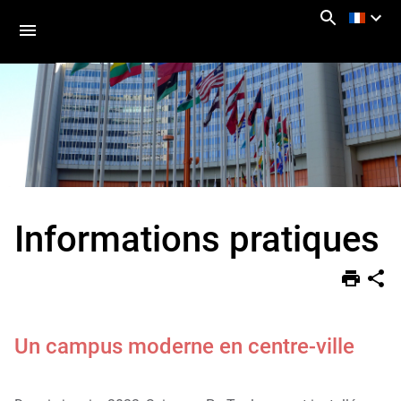
Aller
Navigation
Accès
Connexion
au
directs
contenu
Informations pratiques
Vous
Accueil
êtes
ici :
International
Étudiants
internationaux
Un campus moderne en centre-ville